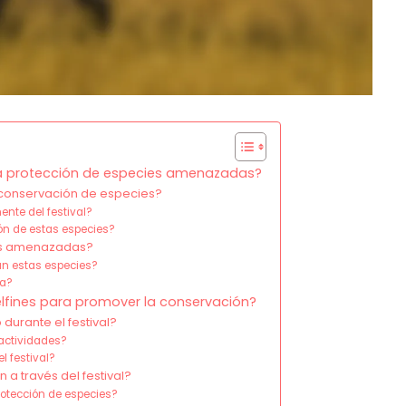
n la protección de especies amenazadas?
a conservación de especies?
nte del festival?
ión de estas especies?
ies amenazadas?
an estas especies?
ma?
Delfines para promover la conservación?
durante el festival?
actividades?
l festival?
 a través del festival?
rotección de especies?