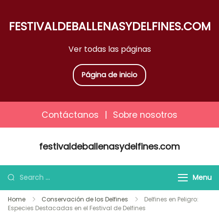
FESTIVALDEBALLENASYDELFINES.COM
Ver todas las páginas
Página de inicio
Contáctanos
|
Sobre nosotros
Skip
festivaldeballenasydelfines.com
to
content
Search
Menu
for:
Home
Conservación de los Delfines
Delfines en Peligro:
Especies Destacadas en el Festival de Delfines