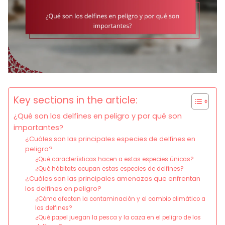
Key sections in the article:
¿Qué son los delfines en peligro y por qué son
importantes?
¿Cuáles son las principales especies de delfines en
peligro?
¿Qué características hacen a estas especies únicas?
¿Qué hábitats ocupan estas especies de delfines?
¿Cuáles son las principales amenazas que enfrentan
los delfines en peligro?
¿Cómo afectan la contaminación y el cambio climático a
los delfines?
¿Qué papel juegan la pesca y la caza en el peligro de los