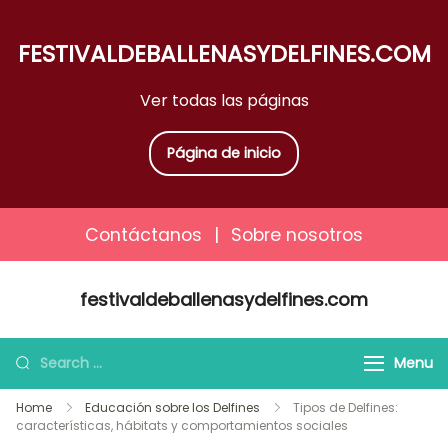
FESTIVALDEBALLENASYDELFINES.COM
Ver todas las páginas
Página de inicio
Contáctanos
|
Sobre nosotros
Skip
festivaldeballenasydelfines.com
to
content
Search
Menu
for:
Home
Educación sobre los Delfines
Tipos de Delfines:
características, hábitats y comportamientos sociales