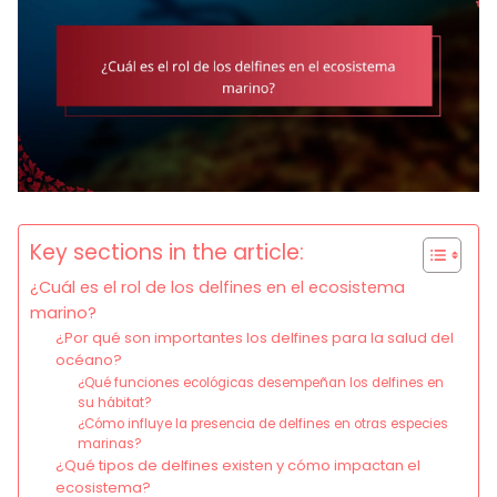
Key sections in the article:
¿Cuál es el rol de los delfines en el ecosistema
marino?
¿Por qué son importantes los delfines para la salud del
océano?
¿Qué funciones ecológicas desempeñan los delfines en
su hábitat?
¿Cómo influye la presencia de delfines en otras especies
marinas?
¿Qué tipos de delfines existen y cómo impactan el
ecosistema?