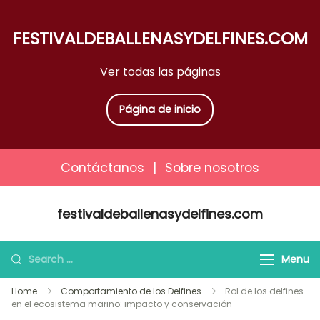
FESTIVALDEBALLENASYDELFINES.COM
Ver todas las páginas
Página de inicio
Contáctanos
|
Sobre nosotros
Skip
festivaldeballenasydelfines.com
to
content
Search
Menu
for:
Home
Comportamiento de los Delfines
Rol de los delfines
en el ecosistema marino: impacto y conservación