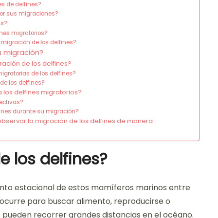
s de delfines?
por sus migraciones?
es?
fines migratorios?
 migración de los delfines?
u migración?
ación de los delfines?
igratorias de los delfines?
de los delfines?
los delfines migratorios?
ectivas?
fines durante su migración?
bservar la migración de los delfines de manera
e los delfines?
iento estacional de estos mamíferos marinos entre
ocurre para buscar alimento, reproducirse o
s pueden recorrer grandes distancias en el océano.