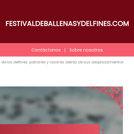
FESTIVALDEBALLENASYDELFINES.COM
Contáctanos
|
Sobre nosotros
 de los delfines: patrones y razones detrás de sus desplazamientos