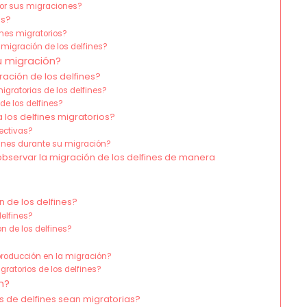
por sus migraciones?
es?
fines migratorios?
 migración de los delfines?
u migración?
ación de los delfines?
igratorias de los delfines?
de los delfines?
los delfines migratorios?
ectivas?
fines durante su migración?
bservar la migración de los delfines de manera
 de los delfines?
elfines?
n de los delfines?
producción en la migración?
ratorios de los delfines?
n?
 de delfines sean migratorias?