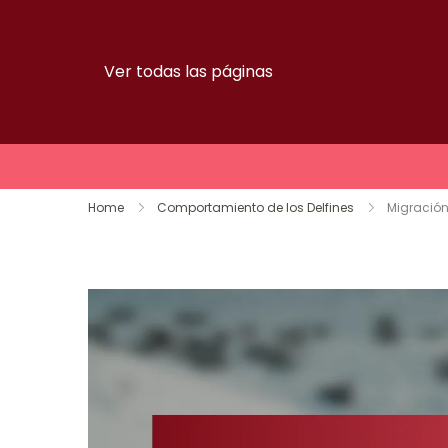
Ver todas las páginas
Skip
Home
Comportamiento de los Delfines
Migración
to
content