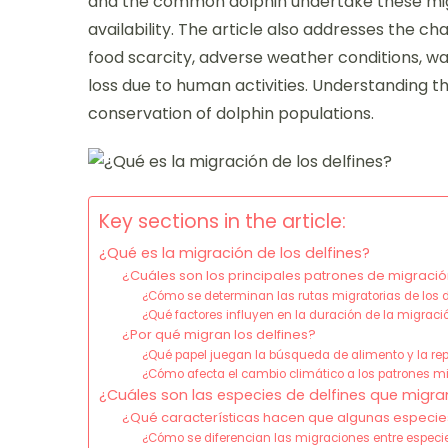
and the common dolphin undertake these mig
availability. The article also addresses the ch
food scarcity, adverse weather conditions, wat
loss due to human activities. Understanding th
conservation of dolphin populations.
Key sections in the article:
¿Qué es la migración de los delfines?
¿Cuáles son los principales patrones de migración
¿Cómo se determinan las rutas migratorias de los d
¿Qué factores influyen en la duración de la migració
¿Por qué migran los delfines?
¿Qué papel juegan la búsqueda de alimento y la re
¿Cómo afecta el cambio climático a los patrones mig
¿Cuáles son las especies de delfines que migra
¿Qué características hacen que algunas especies
¿Cómo se diferencian las migraciones entre especie