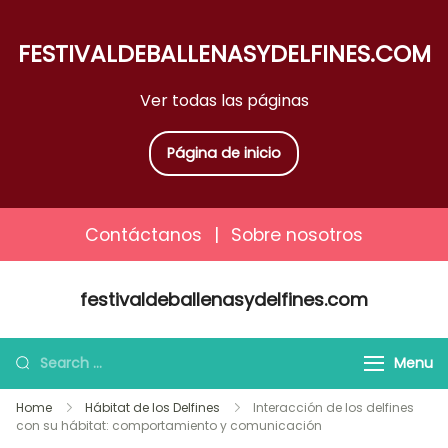
FESTIVALDEBALLENASYDELFINES.COM
Ver todas las páginas
Página de inicio
Contáctanos
|
Sobre nosotros
Skip
festivaldeballenasydelfines.com
to
content
Search
Menu
for:
Home
Hábitat de los Delfines
Interacción de los delfines
con su hábitat: comportamiento y comunicación