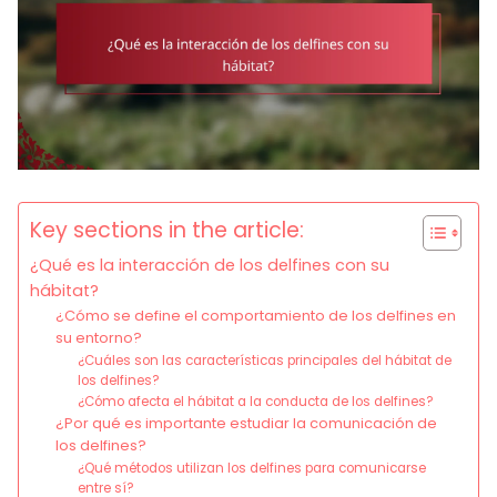
Key sections in the article:
¿Qué es la interacción de los delfines con su
hábitat?
¿Cómo se define el comportamiento de los delfines en
su entorno?
¿Cuáles son las características principales del hábitat de
los delfines?
¿Cómo afecta el hábitat a la conducta de los delfines?
¿Por qué es importante estudiar la comunicación de
los delfines?
¿Qué métodos utilizan los delfines para comunicarse
entre sí?