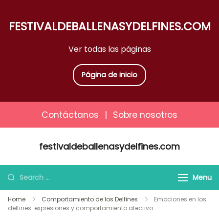
FESTIVALDEBALLENASYDELFINES.COM
Ver todas las páginas
Página de inicio
Contáctanos
|
Sobre nosotros
Skip
festivaldeballenasydelfines.com
to
content
Search
Menu
for:
Home
Comportamiento de los Delfines
Emociones en los
delfines: expresiones y comportamiento afectivo