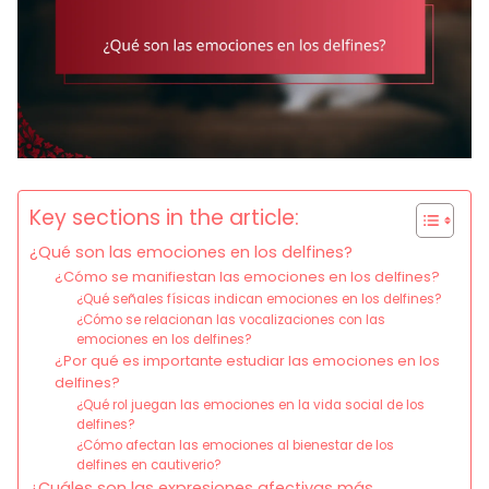
Key sections in the article:
¿Qué son las emociones en los delfines?
¿Cómo se manifiestan las emociones en los delfines?
¿Qué señales físicas indican emociones en los delfines?
¿Cómo se relacionan las vocalizaciones con las
emociones en los delfines?
¿Por qué es importante estudiar las emociones en los
delfines?
¿Qué rol juegan las emociones en la vida social de los
delfines?
¿Cómo afectan las emociones al bienestar de los
delfines en cautiverio?
¿Cuáles son las expresiones afectivas más