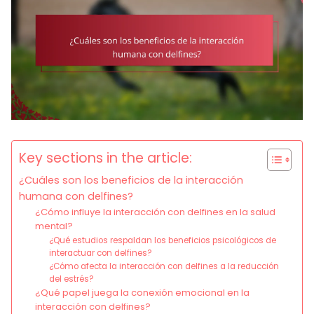
Key sections in the article:
¿Cuáles son los beneficios de la interacción
humana con delfines?
¿Cómo influye la interacción con delfines en la salud
mental?
¿Qué estudios respaldan los beneficios psicológicos de
interactuar con delfines?
¿Cómo afecta la interacción con delfines a la reducción
del estrés?
¿Qué papel juega la conexión emocional en la
interacción con delfines?