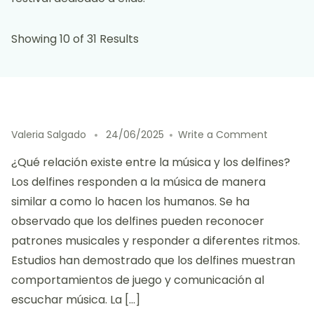
Showing 10 of 31 Results
on
Valeria Salgado
24/06/2025
Write a Comment
La
¿Qué relación existe entre la música y los delfines?
Música
y
Los delfines responden a la música de manera
los
similar a como lo hacen los humanos. Se ha
Delfines:
observado que los delfines pueden reconocer
efectos,
comunic
patrones musicales y responder a diferentes ritmos.
y
Estudios han demostrado que los delfines muestran
actividad
comportamientos de juego y comunicación al
en
festivales
escuchar música. La […]