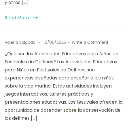
y otros […]
Read More
on
Valeria Salgado
10/06/2025
Write a Comment
Actividad
¿Qué son las Actividades Educativas para Niños en
Educativa
para
Festivales de Delfines? Las Actividades Educativas
Niños
para Niños en Festivales de Delfines son
en
experiencias diseñadas para enseñar a los niños
Festivales
de
sobre la vida marina. Estas actividades incluyen
Delfines:
juegos interactivos, talleres prácticos y
juegos,
presentaciones educativas. Los festivales ofrecen la
talleres
y
oportunidad de aprender sobre la conservación de
aprendiza
los delfines […]
práctico.