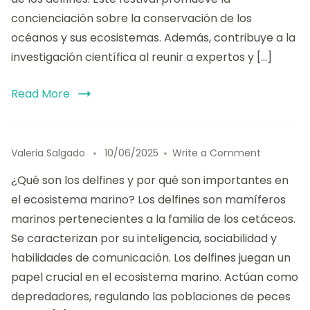
a
concienciación sobre la conservación de los
la
océanos y sus ecosistemas. Además, contribuye a la
Investigac
investigación científica al reunir a expertos y […]
Científica:
estudios,
descubrim
Read More
y
colaborac
on
Valeria Salgado
10/06/2025
Write a Comment
Tipos
¿Qué son los delfines y por qué son importantes en
de
Delfines:
el ecosistema marino? Los delfines son mamíferos
caracterís
marinos pertenecientes a la familia de los cetáceos.
hábitats
Se caracterizan por su inteligencia, sociabilidad y
y
comporta
habilidades de comunicación. Los delfines juegan un
sociales
papel crucial en el ecosistema marino. Actúan como
depredadores, regulando las poblaciones de peces