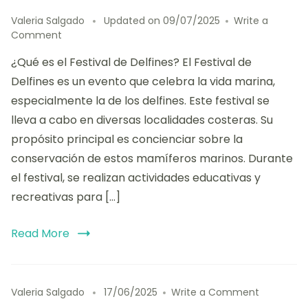
Valeria Salgado
Updated on
09/07/2025
Write a
on
Comment
Festival
¿Qué es el Festival de Delfines? El Festival de
de
Delfines:
Delfines es un evento que celebra la vida marina,
historia,
especialmente la de los delfines. Este festival se
actividades
lleva a cabo en diversas localidades costeras. Su
y
beneficios
propósito principal es concienciar sobre la
para
conservación de estos mamíferos marinos. Durante
la
el festival, se realizan actividades educativas y
conservación
recreativas para […]
Read More
on
Valeria Salgado
17/06/2025
Write a Comment
Mitología