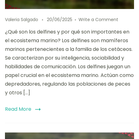
on
Valeria Salgado
20/06/2025
Write a Comment
Tipos
¿Qué son los delfines y por qué son importantes en
de
Delfines:
el ecosistema marino? Los delfines son mamíferos
caracterí
marinos pertenecientes a la familia de los cetáceos.
hábitats
Se caracterizan por su inteligencia, sociabilidad y
y
comport
habilidades de comunicación. Los delfines juegan un
sociales
papel crucial en el ecosistema marino. Actúan como
depredadores, regulando las poblaciones de peces
y otros […]
Read More