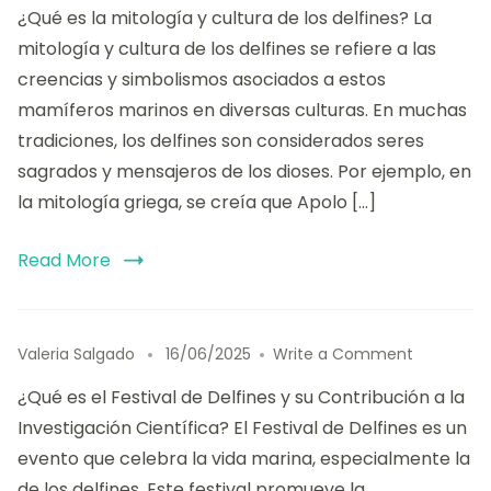
¿Qué es la mitología y cultura de los delfines? La
y
Cultura
mitología y cultura de los delfines se refiere a las
de
creencias y simbolismos asociados a estos
los
mamíferos marinos en diversas culturas. En muchas
Delfines:
simbolism
tradiciones, los delfines son considerados seres
leyendas
sagrados y mensajeros de los dioses. Por ejemplo, en
y
la mitología griega, se creía que Apolo […]
su
represent
en
Read More
festivales
on
Valeria Salgado
16/06/2025
Write a Comment
Festival
¿Qué es el Festival de Delfines y su Contribución a la
de
Delfines
Investigación Científica? El Festival de Delfines es un
y
evento que celebra la vida marina, especialmente la
su
de los delfines. Este festival promueve la
Contribuc