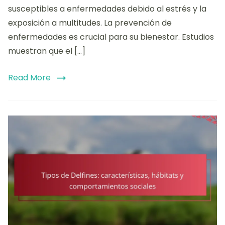
de
susceptibles a enfermedades debido al estrés y la
Festival:
exposición a multitudes. La prevención de
monitore
enfermedades es crucial para su bienestar. Estudios
cuidados
veterinar
muestran que el […]
y
prevenci
Read More
de
enferme