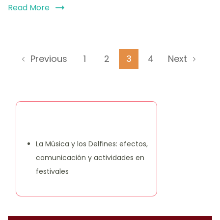
Read More
Posts
Page
Page
Page
Page
1
2
3
4
Previous
Next
pagination
Descubrir una publicación
aleatoria
La Música y los Delfines: efectos,
comunicación y actividades en
festivales