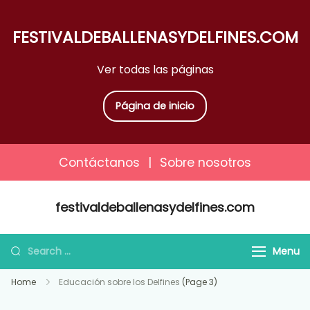
FESTIVALDEBALLENASYDELFINES.COM
Ver todas las páginas
Página de inicio
Contáctanos
|
Sobre nosotros
Skip
festivaldeballenasydelfines.com
to
content
Search
Menu
for:
Home
Educación sobre los Delfines
(Page 3)