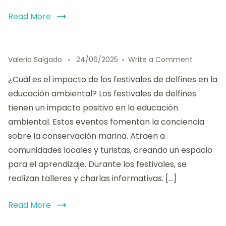
Read More
on
Valeria Salgado
24/06/2025
Write a Comment
Impacto
¿Cuál es el impacto de los festivales de delfines en la
de
los
educación ambiental? Los festivales de delfines
Festivale
tienen un impacto positivo en la educación
de
ambiental. Estos eventos fomentan la conciencia
Delfines
en
sobre la conservación marina. Atraen a
la
comunidades locales y turistas, creando un espacio
Educació
para el aprendizaje. Durante los festivales, se
Ambienta
concienci
realizan talleres y charlas informativas. […]
participa
y
Read More
beneficio
comunita